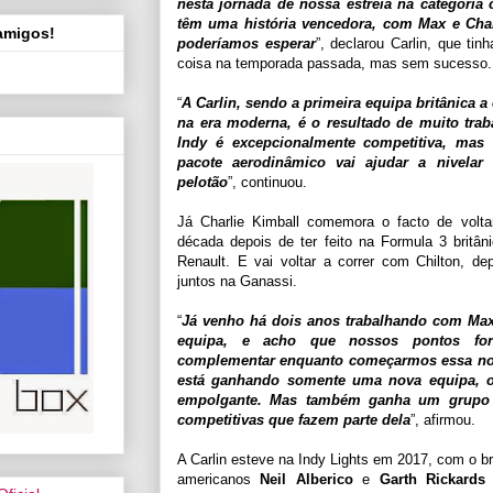
nesta jornada de nossa estreia na categoria 
têm uma história vencedora, com Max e Char
 amigos!
poderíamos esperar
”, declarou Carlin, que ti
coisa na temporada passada, mas sem sucesso.
“
A Carlin, sendo a primeira equipa britânica a
na era moderna, é o resultado de muito tra
Indy é excepcionalmente competitiva, ma
pacote aerodinâmico vai ajudar a nivela
pelotão
”, continuou.
Já Charlie Kimball comemora o facto de volta
década depois de ter feito na Formula 3 britân
Renault. E vai voltar a correr com Chilton, d
juntos na Ganassi.
“
Já venho há dois anos trabalhando com M
equipa, e acho que nossos pontos for
complementar enquanto começarmos essa nov
está ganhando somente uma nova equipa, o
empolgante. Mas também ganha um grupo 
competitivas que fazem parte dela
”, afirmou.
A Carlin esteve na Indy Lights em 2017, com o bra
americanos
Neil Alberico
e
Garth Rickard