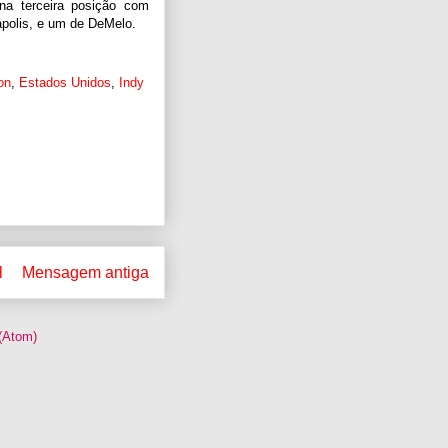
a terceira posição com
nápolis, e um de DeMelo.
on
,
Estados Unidos
,
Indy
l
Mensagem antiga
(Atom)