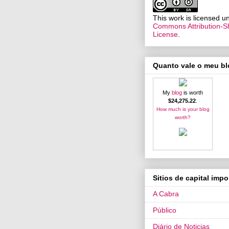
This work is licensed 
Commons Attribution-Sh
License
.
Quanto vale o meu b
My
blog
is worth
$24,275.22
.
How much is your blog
worth?
Sitios de capital impo
A Cabra
Público
Diário de Noticias