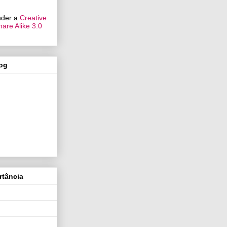
under a
Creative
are Alike 3.0
log
rtância