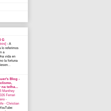
N G
trini]
-
A
 lo referimos
n a
na vida en
mo la fortuna
iesen...
uer's Blog -
iclismo,
na telha...
3 Manthey
026 Ferrari
ano -
fe - Christian
YouTube: