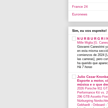
France 24
Euronews
Sim, eu vos espreito!
N U R B U R G R I 
Mille Miglia [G. Canes
Giovanni Canestrini ya
en esta misma secció
comienzos de 2024 [U
las carreras], pero co
ha querido que aparec
Há 7 horas
Julio Cezar Kronba
Esporte a motor, c
música e o que der 
2026 Porsche 911 GT
Performance Kit vs. 2
296 GTB Assetto Fior
Nürburgring Nordschlei
Gebhardt - Onboard
-