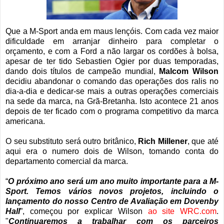
Que a M-Sport anda em maus lençóis. Com cada vez maior
dificuldade em arranjar dinheiro para completar o
orçamento, e com a Ford a não largar os cordões à bolsa,
apesar de ter tido Sebastien Ogier por duas temporadas,
dando dois títulos de campeão mundial,
Malcom Wilson
decidiu abandonar o comando das operações dos ralis no
dia-a-dia e dedicar-se mais a outras operações comerciais
na sede da marca, na Grã-Bretanha. Isto acontece 21 anos
depois de ter ficado com o programa competitivo da marca
americana.
O seu substituto será outro britânico,
Rich Millener
, que até
aqui era o numero dois de Wilson, tomando conta do
departamento comercial da marca.
“
O próximo ano será um ano muito importante para a M-
Sport. Temos vários novos projetos, incluindo o
lançamento do nosso Centro de Avaliação em Dovenby
Hall
”, começou por explicar Wilson
ao site WRC.com
.
"
Continuaremos a trabalhar com os parceiros