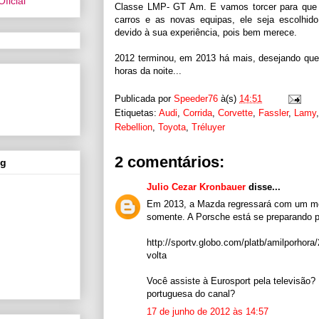
Classe LMP- GT Am. E vamos torcer para que
carros e as novas equipas, ele seja escolhido
devido à sua experiência, pois bem merece.
2012 terminou, em 2013 há mais, desejando que
horas da noite...
Publicada por
Speeder76
à(s)
14:51
Etiquetas:
Audi
,
Corrida
,
Corvette
,
Fassler
,
Lamy
Rebellion
,
Toyota
,
Tréluyer
2 comentários:
og
Julio Cezar Kronbauer
disse...
Em 2013, a Mazda regressará com um m
somente. A Porsche está se preparando p
http://sportv.globo.com/platb/amilporhor
volta
Você assiste à Eurosport pela televisão? 
portuguesa do canal?
17 de junho de 2012 às 14:57