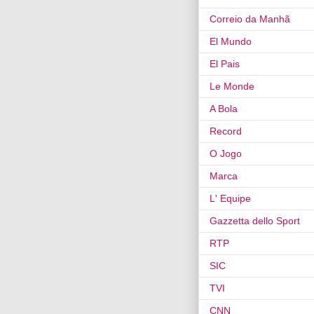
Correio da Manhã
El Mundo
El Pais
Le Monde
A Bola
Record
O Jogo
Marca
L' Equipe
Gazzetta dello Sport
RTP
SIC
TVI
CNN