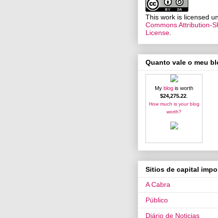
This work is licensed 
Commons Attribution-Sh
License
.
Quanto vale o meu b
My
blog
is worth
$24,275.22
.
How much is your blog
worth?
Sitios de capital impo
A Cabra
Público
Diário de Noticias