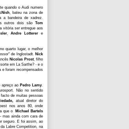
nte quando o Audi numero
cNish
, bateu na zona de
a a bandeira de xadrez.
os outros dois são
Tom
a vitória ser entregue aos
sler
,
Andre Lotterer
e
no quarto lugar, o melhor
ressor" de Inglostadt.
Nick
rancês
Nicolas Prost
, filho
 sorte em La Sarthe? - e o
a e foram recompensados
de apreço ao
Pedro Lamy
.
rosport. Não no sentido
 facto de muitas pessoas
iedade,
atual diretor do
oest nos anos 80, onde
ava que o
Michael Bartels
r - mas ainda com cara de
r seguro. E foi assim, ao
 da Labre Competition, na