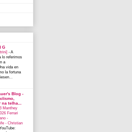
N G
trini]
-
A
 lo referimos
n a
na vida en
mo la fortuna
iesen...
uer's Blog -
iclismo,
na telha...
3 Manthey
026 Ferrari
ano -
fe - Christian
YouTube: