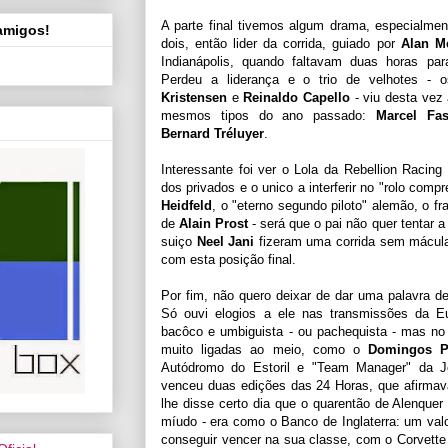
A parte final tivemos algum drama, especialme
 amigos!
dois, então lider da corrida, guiado por
Alan M
Indianápolis, quando faltavam duas horas par
Perdeu a liderança e o trio de velhotes - 
Kristensen
e
Reinaldo Capello
- viu desta vez 
mesmos tipos do ano passado:
Marcel Fas
Bernard Tréluyer
.
Interessante foi ver o Lola da Rebellion Racing 
dos privados e o unico a interferir no "rolo comp
Heidfeld
, o "eterno segundo piloto" alemão, o f
de
Alain Prost
- será que o pai não quer tentar a
suiço
Neel Jani
fizeram uma corrida sem mácul
com esta posição final.
Por fim, não quero deixar de dar uma palavra 
Só ouvi elogios a ele nas transmissões da Eu
bacôco e umbiguista - ou pachequista - mas no
muito ligadas ao meio, como o
Domingos P
Autódromo do Estoril e "Team Manager" da J
venceu duas edições das 24 Horas, que afirm
lhe disse certo dia que o quarentão de Alenque
míudo - era como o Banco de Inglaterra: um valo
conseguir vencer na sua classe, com o Corvette