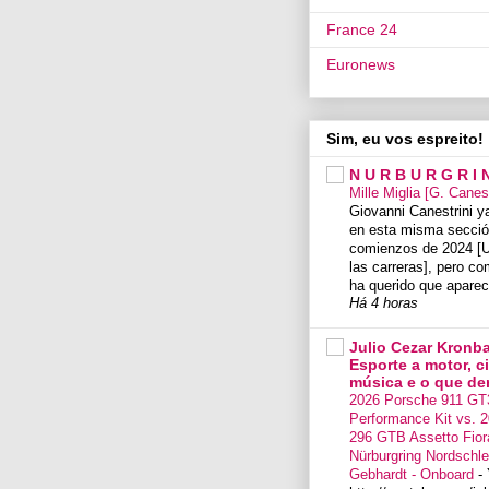
France 24
Euronews
Sim, eu vos espreito!
N U R B U R G R I 
Mille Miglia [G. Canes
Giovanni Canestrini ya
en esta misma secció
comienzos de 2024 [U
las carreras], pero co
ha querido que aparec
Há 4 horas
Julio Cezar Kronba
Esporte a motor, c
música e o que der 
2026 Porsche 911 GT
Performance Kit vs. 2
296 GTB Assetto Fior
Nürburgring Nordschlei
Gebhardt - Onboard
-