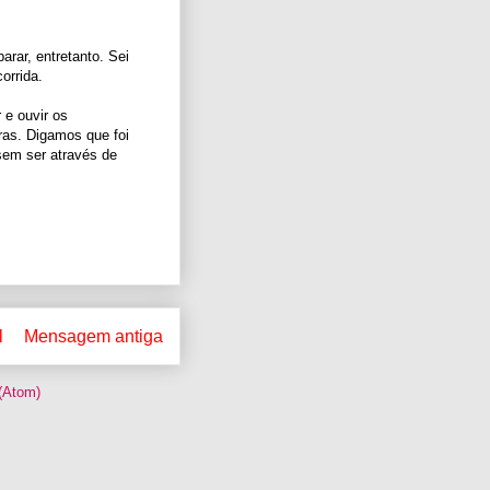
rar, entretanto. Sei
orrida.
r e ouvir os
ras. Digamos que foi
sem ser através de
l
Mensagem antiga
(Atom)