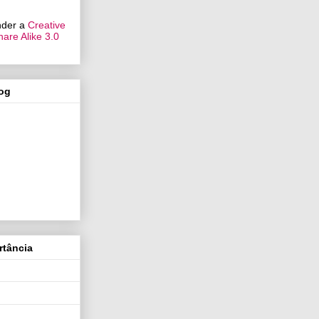
under a
Creative
are Alike 3.0
log
rtância