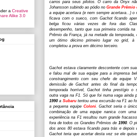
carros para seus pilotos. O carro da Onyx nã
Johansson subindo ao pódio no
Grande Prêmio 
under a
Creative
a equipe acertava (e nem sempre acertava...) o
are Alike 3.0
ficava com o sueco, com Gachot ficando ape
belga ficou várias vezes de fora das Class
desempenho, tanto que sua primeira corrida na
Prêmio da França, já na metade da temporada,
log
um ótimo décimo primeiro lugar no grid, à 
completou a prova em décimo terceiro.
Gachot estava claramente descontente com sua
e falou mal de sua equipe para a imprensa be
constrangimento com seu chefe de equipe 
demissão de Gachot antes do final da tem
temporada horrível, Gachot tinha prestígio o s
outra vaga na F1. Só que foi numa vaga ainda p
1990
a
Subaru
tentou uma excursão na F1 ao fo
rtância
a pequena equipe
Coloni
. Gachot seria o únic
combinação de uma equipe nanica com um
experiência na F1 resultou num grande fracass
fora de todos os Grandes Prêmios de
1990
. O p
dos anos 80 estava ficando para trás e depois 
Gachot teria que acertar desta vez se ele quis