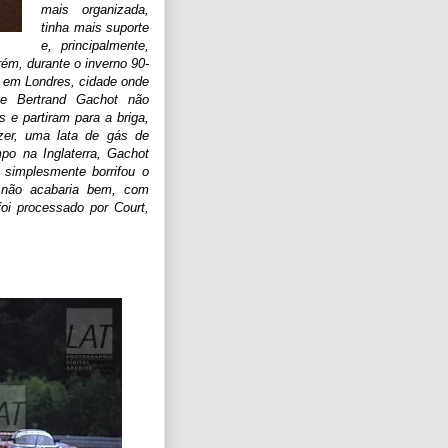
mais organizada,
tinha mais suporte
e, principalmente,
rém, durante o inverno 90-
o em Londres, cidade onde
 Bertrand Gachot não
 e partiram para a briga,
er, uma lata de gás de
o na Inglaterra, Gachot
 simplesmente borrifou o
o não acabaria bem, com
foi processado por Court,