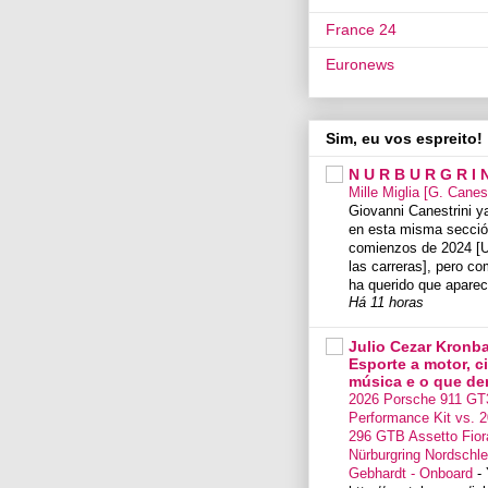
France 24
Euronews
Sim, eu vos espreito!
N U R B U R G R I 
Mille Miglia [G. Canes
Giovanni Canestrini ya
en esta misma secció
comienzos de 2024 [U
las carreras], pero co
ha querido que aparec
Há 11 horas
Julio Cezar Kronba
Esporte a motor, c
música e o que der 
2026 Porsche 911 GT
Performance Kit vs. 2
296 GTB Assetto Fior
Nürburgring Nordschlei
Gebhardt - Onboard
-