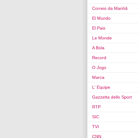
Correio da Manhã
El Mundo
El Pais
Le Monde
A Bola
Record
O Jogo
Marca
L' Equipe
Gazzetta dello Sport
RTP
SIC
TVI
CNN