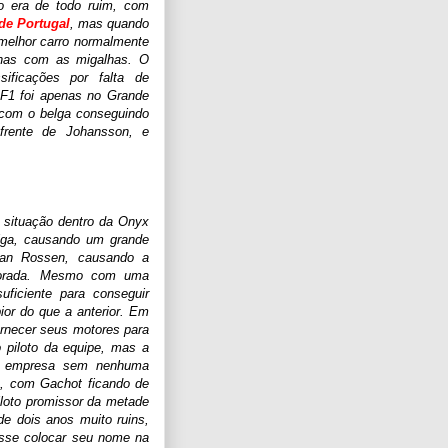
o era de todo ruim, com
de Portugal
, mas quando
 melhor carro normalmente
nas com as migalhas. O
ificações por falta de
 F1 foi apenas no Grande
 com o belga conseguindo
frente de Johansson, e
 situação dentro da Onyx
lga, causando um grande
Van Rossen, causando a
porada. Mesmo com uma
uficiente para conseguir
ior do que a anterior. Em
rnecer seus motores para
o piloto da equipe, mas a
a empresa sem nenhuma
o, com Gachot ficando de
iloto promissor da metade
de dois anos muito ruins,
esse colocar seu nome na