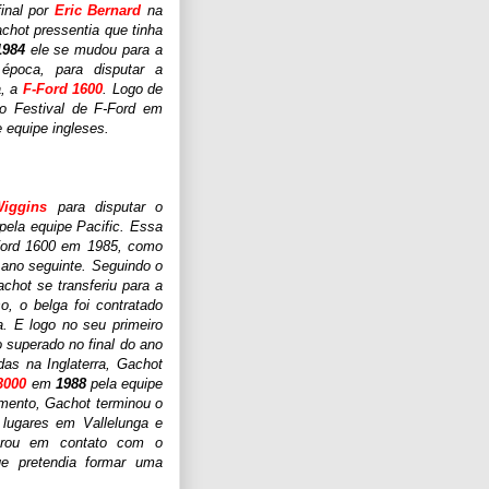
inal por
Eric Bernard
na
hot pressentia que tinha
1984
ele se mudou para a
época, para disputar a
a, a
F-Ford 1600
. Logo de
 o Festival de F-Ford em
 equipe ingle
ses.
Wiggins
para disputar o
ela equipe Pacific. Essa
-Ford 1600 em 1985, como
ano seguinte. Seguindo o
chot se transferiu para a
o, o belga foi contratado
a. E logo no seu primeiro
superado no final do ano
das na Inglaterra, Gachot
3000
em
1988
pela equipe
mento, Gachot terminou o
lugares em Vallelunga e
ntrou em contato com o
ue pretendia formar uma