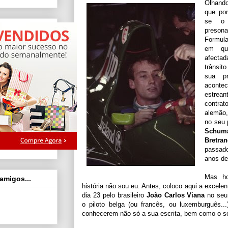
Olhando
que po
se o 
preso
Formula
em qu
afecta
trânsit
sua p
aconte
estrean
contra
alemão
no seu 
Schum
Bretra
passado
anos de
Mas ho
 amigos...
história não sou eu. Antes, coloco aqui a excelent
dia 23 pelo brasileiro
João Carlos Viana
no seu
o piloto belga (ou francês, ou luxemburguês.
conhecerem não só a sua escrita, bem como o seu