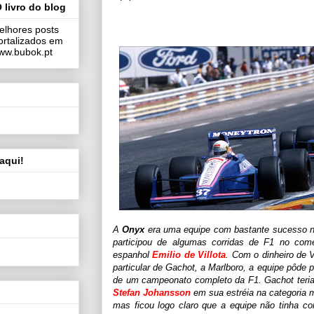
 livro do blog
elhores posts
ortalizados em
 www.bubok.pt
aqui!
A
Onyx
era uma equipe com bastante sucesso n
participou de algumas corridas de F1 no co
espanhol
Emilio de Villota
. Com o dinheiro de 
particular de Gachot, a Marlboro, a equipe pôde pa
de um campeonato completo da F1. Gachot teria
Stefan Johansson
em sua estréia na categoria 
mas ficou logo claro que a equipe não tinha co