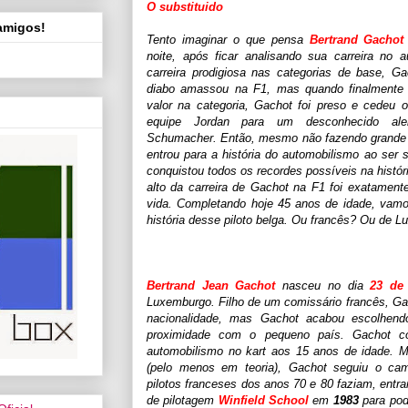
O substituido
 amigos!
Tento imaginar o que pensa
Bertrand Gachot
noite, após ficar analisando sua carreira no
carreira prodigiosa nas categorias de base, G
diabo amassou na F1, mas quando finalmente
valor na categoria, Gachot foi preso e cedeu 
equipe Jordan para um desconhecido al
Schumacher. Então, mesmo não fazendo grande c
entrou para a história do automobilismo ao ser s
conquistou todos os recordes possíveis na histór
alto da carreira de Gachot na F1 foi exatament
vida. Completando hoje 45 anos de idade, vam
história desse piloto belga. Ou francês? Ou de 
Bertrand Jean Gachot
nasceu no dia
23 de
Luxemburgo. Filho de um comissário francês, Ga
nacionalidade, mas Gachot acabou escolhendo
proximidade com o pequeno país. Gachot c
automobilismo no kart aos 15 anos de idade. 
(pelo menos em teoria), Gachot seguiu o ca
pilotos franceses dos anos 70 e 80 faziam, entr
de pilotagem
Winfield School
em
1983
para pode