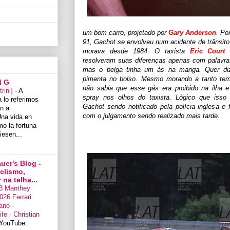
um bom carro, projetado por
Gary Anderson
. Po
91, Gachot se envolveu num acidente de trânsit
morava desde 1984. O taxista
Eric Court
e
resolveram suas diferenças apenas com palavras
mas o belga tinha um às na manga. Quer diz
pimenta no bolso. Mesmo morando a tanto temp
N G
não sabia que esse gás era proibido na ilha e
trini]
-
A
spray nos olhos do taxista. Lógico que iss
 lo referimos
Gachot sendo notificado pela polícia inglesa e 
n a
com o julgamento sendo realizado mais tarde.
na vida en
mo la fortuna
iesen...
uer's Blog -
iclismo,
na telha...
3 Manthey
026 Ferrari
ano -
fe - Christian
YouTube: