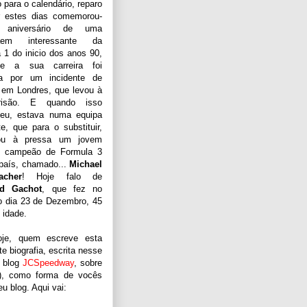
 para o calendário, reparo
r estes dias comemorou-
aniversário de uma
naem interessante da
 1 do inicio dos anos 90,
e a sua carreira foi
da por um incidente de
o em Londres, que levou à
risão. E quando isso
ceu, estava numa equipa
te, que para o substituir,
tou à pressa um jovem
, campeão de Formula 3
país, chamado...
Michael
acher
! Hoje falo de
nd Gachot
, que fez no
 dia 23 de Dezembro, 45
 idade.
je, quem escreve esta
e biografia, escrita nesse
 blog
JCSpeedway
, sobre
..), como forma de vocês
 blog. Aqui vai: