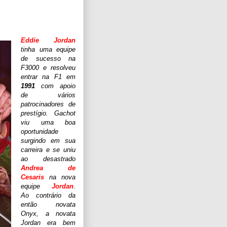
Eddie Jordan
tinha uma equipe
de s
ucesso na
F3000 e resolveu
entrar na F1 em
1991
com apoio
de vários
patrocinadores de
prestígio. Gachot
viu uma boa
oportunidade
surgindo em sua
carreira e se uniu
ao desastrado
Andrea de
Cesaris
na nova
equipe
Jordan
.
Ao contrário da
então novata
Onyx, a novata
Jordan era bem