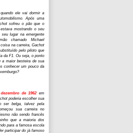
quando ele vai dormir a
 automobilismo. Após uma
achot sofreu o pão que o
 estava mostrando o seu
o seu lugar na emergente
emão chamado Michael
oisa na carreira, Gachot
ubstituído pelo piloto que
ia da F1. Ou seja, o ponto
e a maior besteira de sua
os conhecer um pouco da
Luxemburgo?
 dezembro de 1962
em
chot poderia escolher sua
 ser belga, talvez pela
omeçou sua carreira no
Mesmo não sendo francês
minho que a maioria dos
ando para a famosa escola
r participar do já famoso