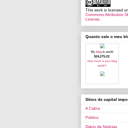
This work is licensed 
Commons Attribution-Sh
License
.
Quanto vale o meu b
My
blog
is worth
$24,275.22
.
How much is your blog
worth?
Sitios de capital impo
A Cabra
Público
Diário de Noticias